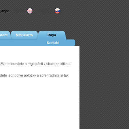
 jazyk:
English
Slovensky
stent
Mini alarm
Raya
Kontakt
šie informácie o registrácii získate po kliknutí
ňte jednotlivé položky a sprehľadnite si tak