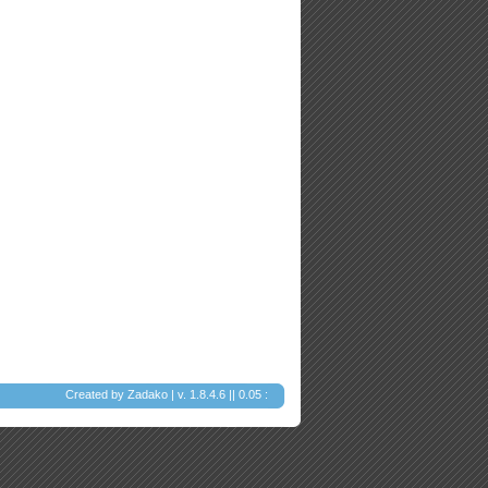
Created by
Zadako
| v. 1.8.4.6 || 0.05 :