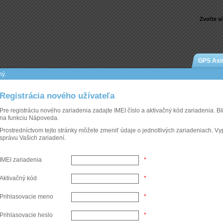
Zvoľte si
GPS Asi
ný.
Registrácia nového užívateľa
Pre registráciu nového zariadenia zadajte IMEI číslo a aktivačný kód zariadenia. Bliž
na funkciu Nápoveda.
Prostredníctvom tejto stránky môžete zmeniť údaje o jednotlivých zariadeniach. Vypl
správu Vašich zariadení.
IMEI zariadenia
*
Aktivačný kód
*
Prihlasovacie meno
*
Prihlasovacie heslo
*